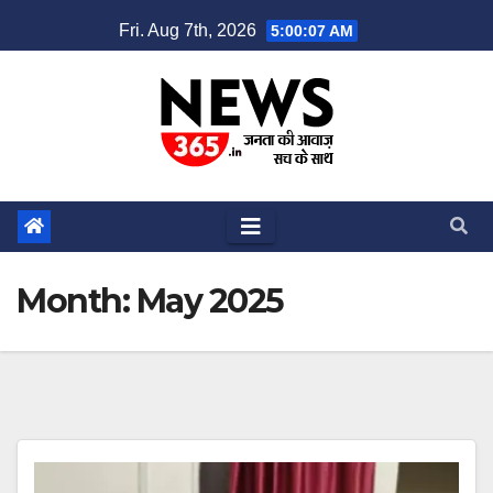
Skip
Fri. Aug 7th, 2026
5:00:08 AM
to
content
Month:
May 2025