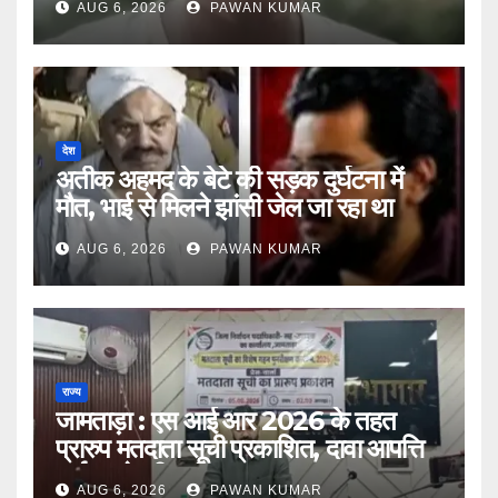
AUG 6, 2026
PAWAN KUMAR
देश
अतीक अहमद के बेटे की सड़क दुर्घटना में
मौत, भाई से मिलने झांसी जेल जा रहा था
आबान
AUG 6, 2026
PAWAN KUMAR
राज्य
जामताड़ा : एस आई आर 2026 के तहत
प्रारुप मतदाता सूची प्रकाशित, दावा आपत्ति
दर्ज करने की प्रक्रिया शुरू
AUG 6, 2026
PAWAN KUMAR