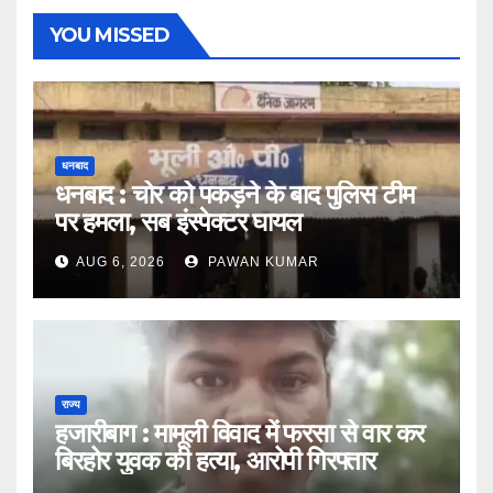
YOU MISSED
धनबाद
धनबाद : चोर को पकड़ने के बाद पुलिस टीम
पर हमला, सब इंस्पेक्टर घायल
AUG 6, 2026
PAWAN KUMAR
राज्य
हजारीबाग : मामूली विवाद में फरसा से वार कर
बिरहोर युवक की हत्या, आरोपी गिरफ्तार