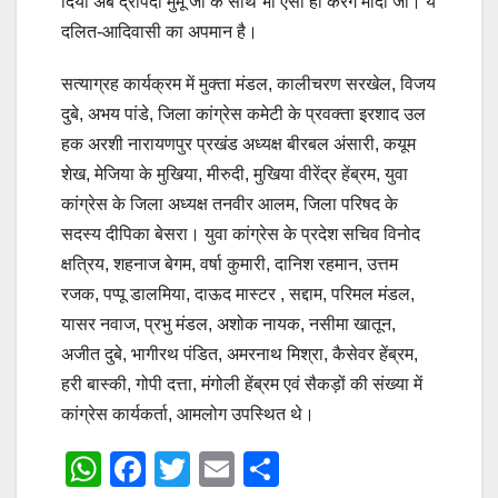
दिया अब द्रौपदी मुर्मू जी के साथ भी ऐसा ही करेंगे मोदी जी। ये
दलित-आदिवासी का अपमान है।
सत्याग्रह कार्यक्रम में मुक्ता मंडल, कालीचरण सरखेल, विजय
दुबे, अभय पांडे, जिला कांग्रेस कमेटी के प्रवक्ता इरशाद उल
हक अरशी नारायणपुर प्रखंड अध्यक्ष बीरबल अंसारी, कयूम
शेख, मेजिया के मुखिया, मीरुदी, मुखिया वीरेंद्र हेंब्रम, युवा
कांग्रेस के जिला अध्यक्ष तनवीर आलम, जिला परिषद के
सदस्य दीपिका बेसरा। युवा कांग्रेस के प्रदेश सचिव विनोद
क्षत्रिय, शहनाज बेगम, वर्षा कुमारी, दानिश रहमान, उत्तम
रजक, पप्पू डालमिया, दाऊद मास्टर , सद्दाम, परिमल मंडल,
यासर नवाज, प्रभु मंडल, अशोक नायक, नसीमा खातून,
अजीत दुबे, भागीरथ पंडित, अमरनाथ मिश्रा, कैसेवर हेंब्रम,
हरी बास्की, गोपी दत्ता, मंगोली हेंब्रम एवं सैकड़ों की संख्या में
कांग्रेस कार्यकर्ता, आमलोग उपस्थित थे।
W
F
T
E
S