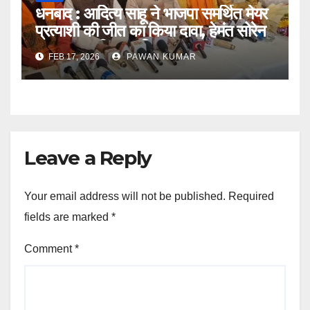
धनबाद : आदित्य साहू ने भाजपा समर्थित मेयर
प्रत्याशी की जीत का किया दावा, हेमंत सोरेन
सरकार पर भी साधा निशाना
FEB 17, 2026
PAWAN KUMAR
Leave a Reply
Your email address will not be published.
Required
fields are marked
*
Comment
*