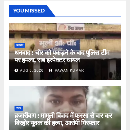
YOU MISSED
धनबाद
धनबाद : चोर को पकड़ने के बाद पुलिस टीम
पर हमला, सब इंस्पेक्टर घायल
AUG 6, 2026
PAWAN KUMAR
राज्य
हजारीबाग : मामूली विवाद में फरसा से वार कर
बिरहोर युवक की हत्या, आरोपी गिरफ्तार