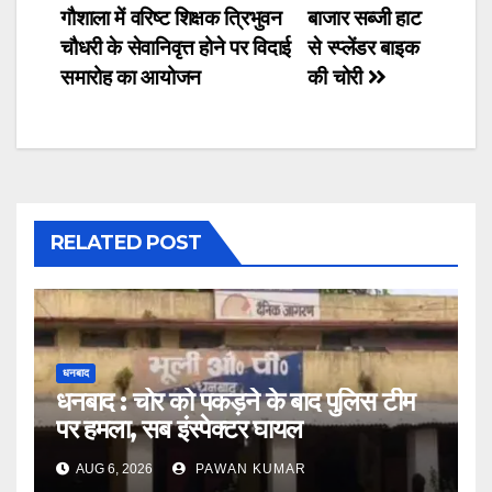
गौशाला में वरिष्ट शिक्षक त्रिभुवन
बाजार सब्जी हाट
navigation
चौधरी के सेवानिवृत्त होने पर विदाई
से स्प्लेंडर बाइक
समारोह का आयोजन
की चोरी
RELATED POST
धनबाद
धनबाद : चोर को पकड़ने के बाद पुलिस टीम
पर हमला, सब इंस्पेक्टर घायल
AUG 6, 2026
PAWAN KUMAR