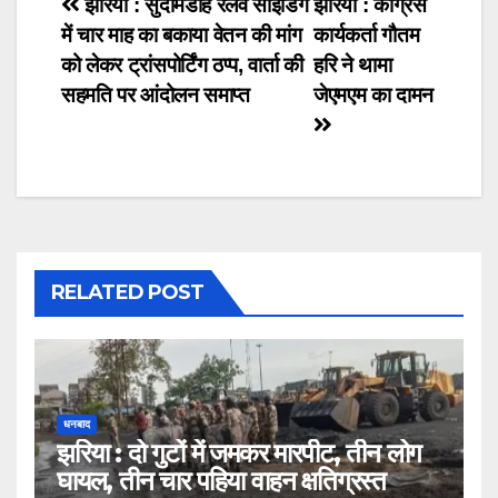
Post
झरिया : सुदामडीह रेलवे साइडिंग
झरिया : कांग्रेस
में चार माह का बकाया वेतन की मांग
कार्यकर्ता गौतम
navigation
को लेकर ट्रांसपोर्टिंग ठप्प, वार्ता की
हरि ने थामा
सहमति पर आंदोलन समाप्त
जेएमएम का दामन
RELATED POST
धनबाद
झरिया : दो गुटों में जमकर मारपीट, तीन लोग
घायल, तीन चार पहिया वाहन क्षतिग्रस्त