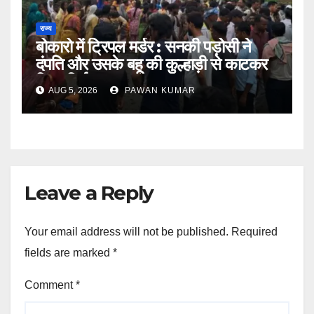
राज्य
बोकारो में ट्रिपल मर्डर : सनकी पड़ोसी ने
दंपति और उसके बहू की कुल्हाड़ी से काटकर
किया निर्मम हत्या
AUG 5, 2026
PAWAN KUMAR
Leave a Reply
Your email address will not be published.
Required
fields are marked
*
Comment
*