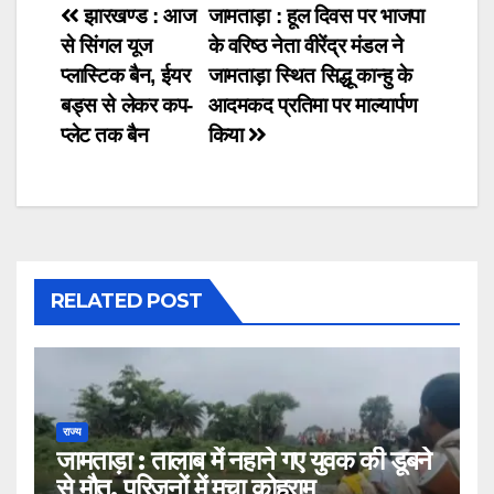
Post
झारखण्ड : आज
जामताड़ा : हूल दिवस पर भाजपा
से सिंगल यूज
के वरिष्ठ नेता वीरेंद्र मंडल ने
navigation
प्लास्टिक बैन, ईयर
जामताड़ा स्थित सिद्धू कान्हु के
बड्स से लेकर कप-
आदमकद प्रतिमा पर माल्यार्पण
प्लेट तक बैन
किया
RELATED POST
राज्य
जामताड़ा : तालाब में नहाने गए युवक की डूबने
से मौत, परिजनों में मचा कोहराम