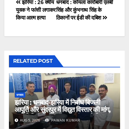
Post
झरिया : 26 वर्षीय
धनबाद : कोयला कारोबारी एलबी
युवक ने फांसी लगाकर
सिंह और कुंभनाथ सिंह के
navigation
किया आत्म हत्या
ठिकानों पर ईडी की दबिश
RELATED POST
धनबाद
झरिया : धनबाद-झरिया में निर्बाध बिजली
आपूर्ति और सुंदरपुर में विद्युत विस्तार की मांग,
प्रतिनिधिमंडल विद्युत महाप्रबंधक से मिला
AUG 5, 2026
PAWAN KUMAR