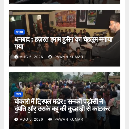
धनबाद
धनबाद : हज़रत इमाम हुसैन का चेहलुम मनाया
गया
AUG 5, 2026
PAWAN KUMAR
राज्य
बोकारो में ट्रिपल मर्डर : सनकी पड़ोसी ने
दंपति और उसके बहू की कुल्हाड़ी से काटकर
किया निर्मम हत्या
AUG 5, 2026
PAWAN KUMAR