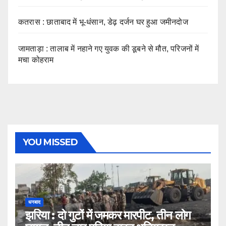
कतरास : छाताबाद में भू-धंसान, डेढ़ दर्जन घर हुआ जमीनदोज
जामताड़ा : तालाब में नहाने गए युवक की डूबने से मौत, परिजनों में
मचा कोहराम
YOU MISSED
धनबाद
झरिया : दो गुटों में जमकर मारपीट, तीन लोग