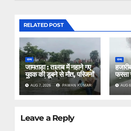
RELATED POST
राज्य
राज्य
जामताड़ा : तालाब में नहाने गए
हजारीबा
युवक की डूबने से मौत, परिजनों
फरसा स
में मचा कोहराम
की हत्
AUG 7, 2026
PAWAN KUMAR
AUG 6
Leave a Reply