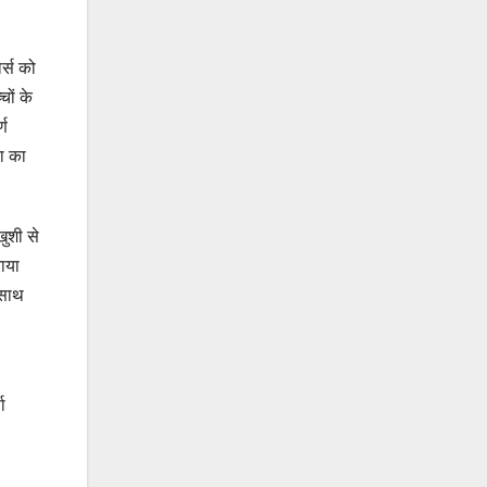
र्स को
चों के
्ण
या का
ुशी से
ाया
 साथ
ा