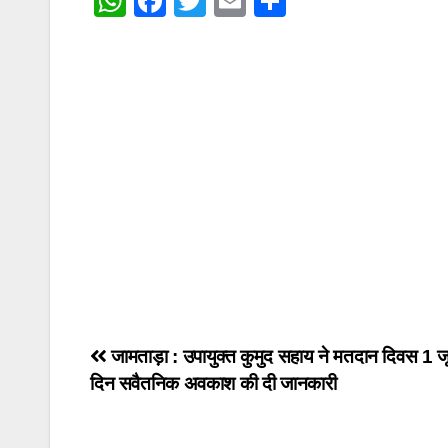
W
F
T
E
S
h
a
wi
m
h
at
c
tt
ail
ar
s
e
er
e
A
b
p
o
p
o
k
Post
जामताड़ा : उपायुक्त कुमुद सहाय ने मतदान दिवस 1 ज
दिन सवैतनिक अवकाश की दी जानकारी
navigation