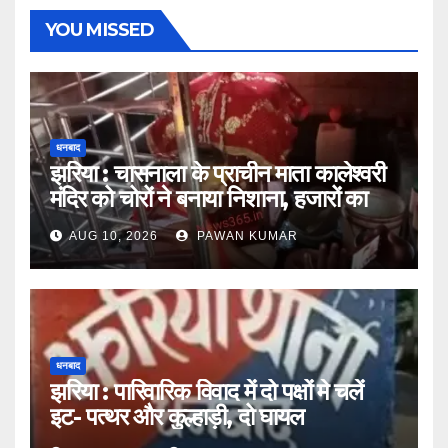
YOU MISSED
धनबाद
झरिया : चासनाला के प्राचीन माता कालेश्वरी
मंदिर को चोरों ने बनाया निशाना, हजारों का
सामान चुराया
AUG 10, 2026
PAWAN KUMAR
धनबाद
झरिया : पारिवारिक विवाद में दो पक्षों मे चलें
इट- पत्थर और कुल्हाड़ी, दो घायल